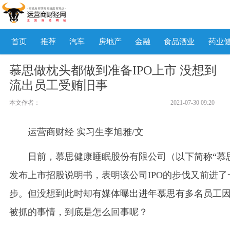
首页
推荐
汽车
房地产
金融
食品酒业
药业
慕思做枕头都做到准备IPO上市 没想到
流出员工受贿旧事
本文作者：
2021-07-30 09:20
运营商财经 实习生李旭雅/文
日前，慕思健康睡眠股份有限公司（以下简称“慕
发布上市招股说明书，表明该公司IPO的步伐又前进了
步。但没想到此时却有媒体曝出进年慕思有多名员工
被抓的事情，到底是怎么回事呢？