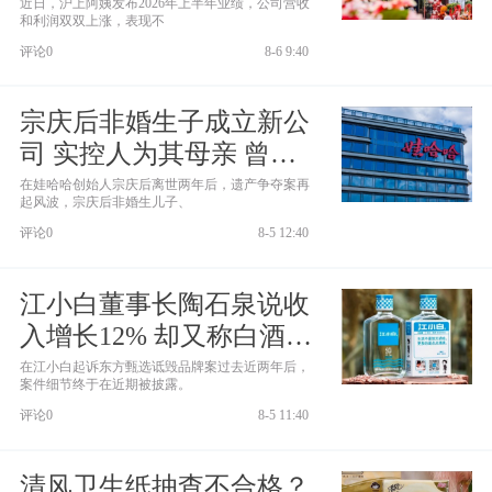
冰城很痛苦？
近日，沪上阿姨发布2026年上半年业绩，公司营收
和利润双双上涨，表现不
评论0
8-6 9:40
宗庆后非婚生子成立新公
司 实控人为其母亲 曾为
娃哈哈二号人物
在娃哈哈创始人宗庆后离世两年后，遗产争夺案再
起风波，宗庆后非婚生儿子、
评论0
8-5 12:40
江小白董事长陶石泉说收
入增长12% 却又称白酒业
务面临较大挑战
在江小白起诉东方甄选诋毁品牌案过去近两年后，
案件细节终于在近期被披露。
评论0
8-5 11:40
清风卫生纸抽查不合格？