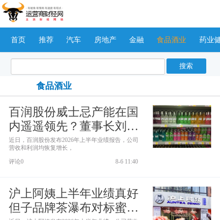
首页
推荐
汽车
房地产
金融
食品酒业
药业
搜索
食品酒业
百润股份威士忌产能在国
内遥遥领先？董事长刘晓
东还要花13亿加码
近日，百润股份发布2026年上半年业绩报告，公司
营收和利润均恢复增长，
评论0
8-6 11:40
沪上阿姨上半年业绩真好
但子品牌茶瀑布对标蜜雪