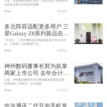
事长竺兆江高200多万
日前，运营商财经网注意到，传音控股57岁的财务
总监肖永辉去年获得的薪酬
评论0
8-2 6:47
多元阵容适配更多用户 三
星Galaxy Z8系列新品在京
亮相
7月30日，三星折叠新品区域媒体体验沙龙在京举
办。三星新一代折叠屏产品
评论0
7-30 9:21
神州数码董事长郭为执掌
两家上市公司 去年合计薪
酬高达1239万元
日前，神州数码董事长郭为离婚案迎来最新进展，
终审维持一审原判，正式离婚
评论0
7-31 6:23
中兴通讯二代豆包手机发