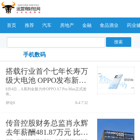
首页
推荐
汽车
房地产
金融
食品酒业
药业
搜索
手机数码
搭载行业首个七年长寿万
级大电池 OPPO发布新一
代耐用传奇A7 Pro Max
8月4日，A系列全新力作OPPO A7 Pro Max正式发
布。
评论0
8-4 7:32
传音控股财务总监肖永辉
去年薪酬481.87万元 比董