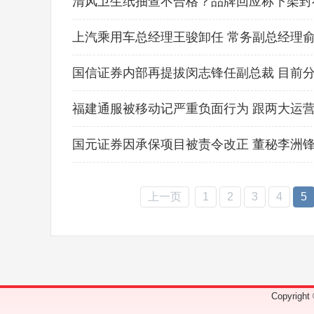
清风卫生纸抽查不合格？品牌回应称下架封
上汽乘用车总经理王骏卸任 常务副总经理
国信证券内部再提拔闵志锋任副总裁 目前
福建通服被移动记严重负面行为 跟两大运
国元证券因承保项目被责令改正 董秘李洲
上一页
1
2
3
4
5
Copyrig