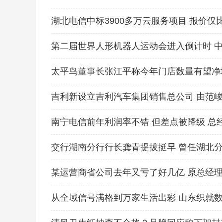
湖北电信中标3900多万云服务项目 报价仅
太平鸟董事长张江平称今年门店数量有望净增
吉利新设立吉利汽车集团销售总公司 由范
南宁电信前年利润率不错 但差点被降级 总
交行湖南分行行长龚青提拔挺早 曾任湖北分
某运营商省公司去年又亏了好几亿 原总经
从全域信号满格到万家生活出彩 山东织就