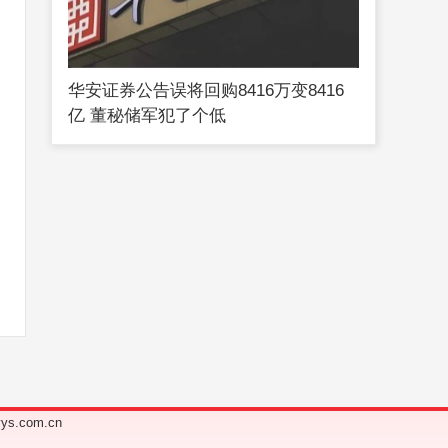
华安证券公告误将回购8416万变8416
亿 董秘储军犯了个低
s.com.cn