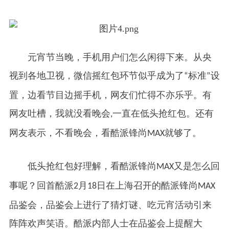
元宵节当晚，手机用户们怎么闲得下来。从央
视到各地卫视，微信摇红包环节似乎成为了
标准
设
“
”
置，边看节目边摇手机，网友们忙得不亦乐乎。有
网友吐槽，我就没看晚会
一直在低头抢红包。还有
,
网友表示，不看晚会，看酷派锋尚
就够了。
MAX
低头抢红包好理解，看酷派锋尚
又是怎么回
MAX
事呢？回首酷派
月
日在上海召开的酷派锋尚
2
18
MAX
品鉴会，品鉴会上进行了猜灯谜、吃元宵活动引来
阵阵欢声笑语。酷派内部人士在品鉴会上提醒大