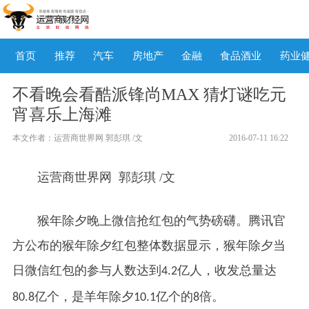
首页
推荐
汽车
房地产
金融
食品酒业
药业
不看晚会看酷派锋尚MAX 猜灯谜吃元
宵喜乐上海滩
本文作者：运营商世界网 郭彭琪 /文
2016-07-11 16:22
运营商世界网 郭彭琪 /文
猴年除夕晚上微信抢红包的气势磅礴。腾讯官
方公布的猴年除夕红包整体数据显示，猴年除夕当
日微信红包的参与人数达到
亿人，收发总量达
4.2
亿个，是羊年除夕
亿个的
倍。
80.8
10.1
8