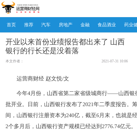
首页
推荐
汽车
房地产
金融
食品酒业
药业
开业以来首份业绩报告都出来了 山西
银行的行长还是没着落
本文作者：
2021-07-31 10:06
运营商财经 赵文悦/文
今年4月份，山西省第二家省级城商行——山西银
批开业。日前，山西银行发布了2021年二季度报告。
间，山西银行注册资本为240亿，截至6月末，也就是
2个多月后，山西银行资产规模已经达到2776.74亿元。