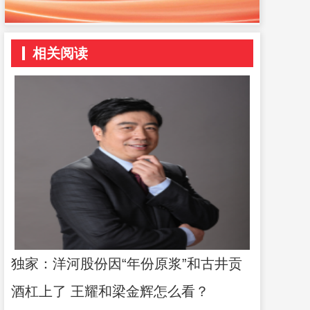
相关阅读
独家：洋河股份因“年份原浆”和古井贡
酒杠上了 王耀和梁金辉怎么看？