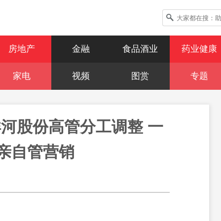
房地产
金融
食品酒业
药业健康
家电
视频
图赏
专题
河股份高管分工调整 一
亲自管营销