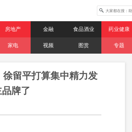
房地产
金融
食品酒业
药业健康
家电
视频
图赏
专题
 徐留平打算集中精力发
主品牌了