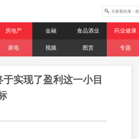
房地产
金融
食品酒业
药业健康
家电
视频
图赏
专题
终于实现了盈利这一小目
标