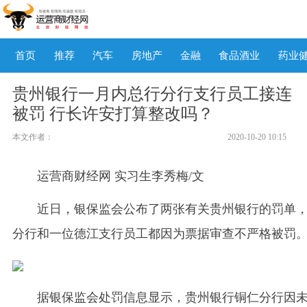
首页
推荐
汽车
房地产
金融
食品酒业
药业
贵州银行一月内总行分行支行员工接连
被罚 行长许安打算整改吗？
本文作者：
2020-10-20 10:15
运营商财经网 实习生李秀梅/文
近日，银保监会公布了两张有关贵州银行的罚单
分行和一位德江支行员工都因为票据审查不严格被罚
据银保监会处罚信息显示，贵州银行铜仁分行因