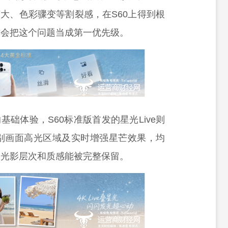
变大、色彩骤变等割裂感，在S60上得到根
才会把这个问题当成第一优先级。
基础体验，S60标准版首发的星光Live则
别画面高光区域及实时增强星芒效果，均
的光影层次和质感能被完整保留。