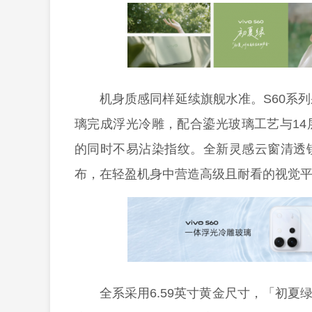
机身质感同样延续旗舰水准。S60系
璃完成浮光冷雕，配合鎏光玻璃工艺与1
的同时不易沾染指纹。全新灵感云窗清透
布，在轻盈机身中营造高级且耐看的视觉
全系采用6.59英寸黄金尺寸，「初夏绿