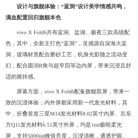
设计与旗舰体验：“蓝洞”设计美学情感共鸣，
满血配置回归旗舰本色
vivo X Fold6共有蓝洞、盐湖、极夜三款高级配
色，其中，全新主打色“蓝洞”，灵感源自深海大蓝
洞，玻璃材质配合磨砂工艺，机身光影随之流动变
幻，配合圆润R角与超窄四等边内屏，带来沉浸且舒
适的握持感。
屏幕方面，vivo X Fold6配备旗舰双屏，带来一
致的沉浸体验；内外屏都采用新一代发光材料，其
中，折叠首发三星M14发光材料8.02英寸内屏、京东
方Q11发光材料6.51英寸外屏，均是1nit极暗柔光
屏，支持5000nit峰值亮度，沉浸清晰，通透护眼。