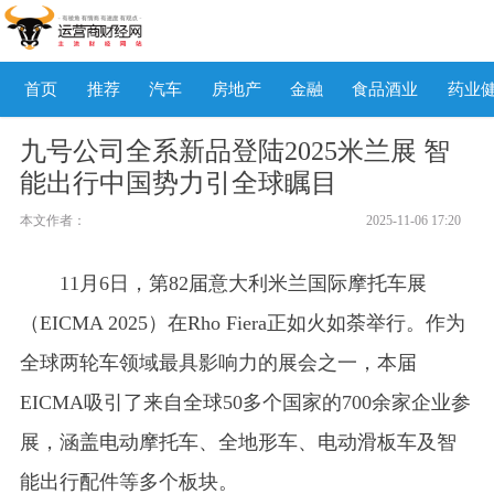
首页
推荐
汽车
房地产
金融
食品酒业
药业
九号公司全系新品登陆2025米兰展 智
能出行中国势力引全球瞩目
本文作者：
2025-11-06 17:20
11月6日，第82届意大利米兰国际摩托车展
（EICMA 2025）在Rho Fiera正如火如荼举行。作为
全球两轮车领域最具影响力的展会之一，本届
EICMA吸引了来自全球50多个国家的700余家企业参
展，涵盖电动摩托车、全地形车、电动滑板车及智
能出行配件等多个板块。