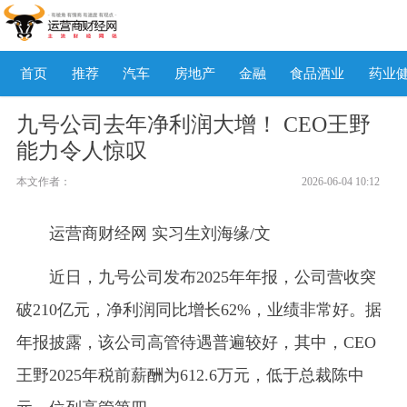
首页
推荐
汽车
房地产
金融
食品酒业
药业
九号公司去年净利润大增！ CEO王野
能力令人惊叹
本文作者：
2026-06-04 10:12
运营商财经网 实习生刘海缘/文
近日，九号公司发布2025年年报，公司营收突
破210亿元，净利润同比增长62%，业绩非常好。据
年报披露，该公司高管待遇普遍较好，其中，CEO
王野2025年税前薪酬为612.6万元，低于总裁陈中