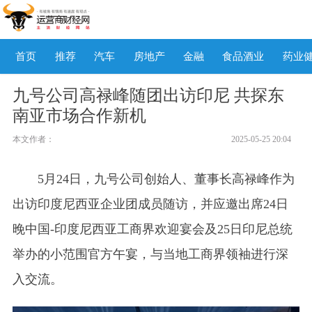
首页
推荐
汽车
房地产
金融
食品酒业
药业
九号公司高禄峰随团出访印尼 共探东
南亚市场合作新机
本文作者：
2025-05-25 20:04
5月24日，九号公司创始人、董事长高禄峰作为
出访印度尼西亚企业团成员随访，并应邀出席24日
晚中国-印度尼西亚工商界欢迎宴会及25日印尼总统
举办的小范围官方午宴，与当地工商界领袖进行深
入交流。