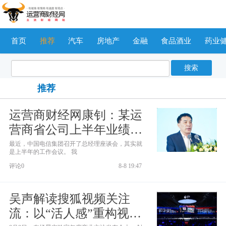
首页
推荐
汽车
房地产
金融
食品酒业
药业
搜索
推荐
运营商财经网康钊：某运
营商省公司上半年业绩大
翻身！这回得到了集团认
最近，中国电信集团召开了总经理座谈会，其实就
是上半年的工作会议。 我
可，现任总经理水平很
评论0
8-8 19:47
高！稳扎稳打！
吴声解读搜狐视频关注
流：以“活人感”重构视频