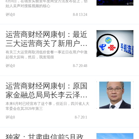
社交 用真实关系筑起长期
8月8日，在场景实验室年度商业方法发布会上，创
始人吴声对搜狐视频的核心
护城河
评论0
8-8 13:24
运营商财经网康钊：最近
三大运营商关了新用户39
元以下套餐 很多人扬言要
有关三大运营商取消低价套餐一事近日在用户中激
起很大反响，然后，我发现很
恢复用8元套餐 这管用
评论0
8-7 20:48
吗？
运营商财经网康钊：原国
家金融总局局长李云泽被
罢免人大代表
本来6月时已经宣布了这个事，但近日，四川省人大
常委会在其2026年第三
评论0
8-7 20:1
独家：甘肃电信前5月政