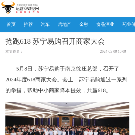
首页
推荐
汽车
房地产
金融
食品酒业
药业
抢跑618 苏宁易购召开商家大会
本文作者：
2024-05-09 16:09
5月8日，苏宁易购于南京徐庄总部，召开了
2024年度618商家大会。会上，苏宁易购通过一系列
的举措，帮助中小商家降本提效，共赢618。