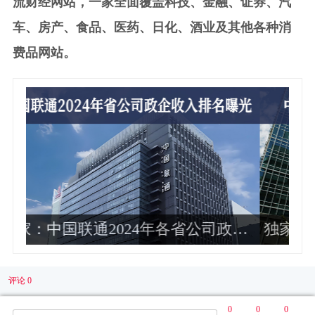
流财经网站，一家全面覆盖科技、金融、证券、汽
车、房产、食品、医药、日化、酒业及其他各种消
费品网站。
政企
独家：中国电信财务部总经理周响华
运
调任华润集团总会计师 非常年轻
企
评论 0
0
0
0