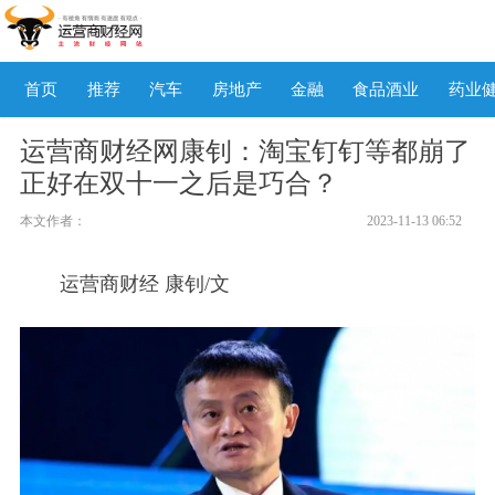
首页
推荐
汽车
房地产
金融
食品酒业
药业
运营商财经网康钊：淘宝钉钉等都崩了
正好在双十一之后是巧合？
本文作者：
2023-11-13 06:52
运营商财经 康钊/文