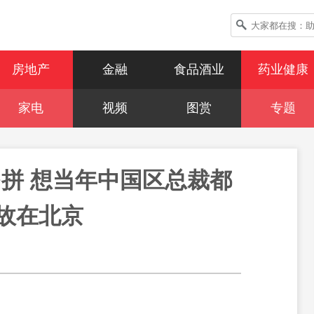
房地产
金融
食品酒业
药业健康
家电
视频
图赏
专题
拼 想当年中国区总裁都
故在北京