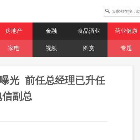
房地产
金融
食品酒业
药业健康
家电
视频
图赏
专题
曝光  前任总经理已升任
电信副总