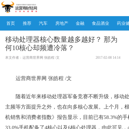
首页
推荐
汽车
房地产
金融
食品酒业
药业
移动处理器核心数量越多越好？ 那为
何10核心却频遭冷落？
本文作者：运营商世界网 张皓程 /文
2017-02-08 14:14
运营商世界网 张皓程 /文
随着近年来移动处理器军备竞赛不断升级，移动
主频等方面提升之外，也在向多核心发展。上个月，根据
机销售和消费者指数》报告显示，目前已有58.3%的
33.0%手机配备了4核心以及6核心处理器，由此可见