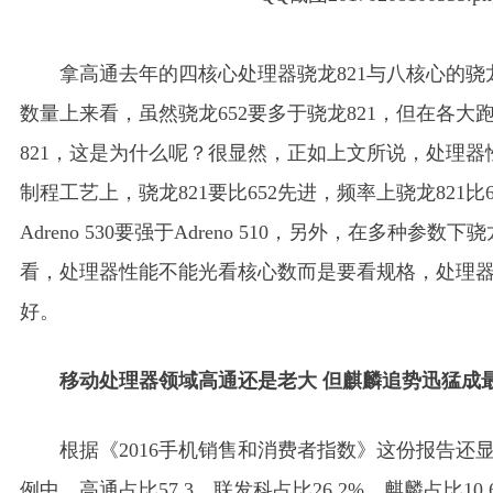
拿高通去年的四核心处理器骁龙821与八核心的骁
数量上来看，虽然骁龙652要多于骁龙821，但在各
821，这是为什么呢？很显然，正如上文所说，处理
制程工艺上，骁龙821要比652先进，频率上骁龙821比6
Adreno 530要强于Adreno 510，另外，在多种参数
看，处理器性能不能光看核心数而是要看规格，处理
好。
移动处理器领域高通还是老大 但麒麟追势迅猛成
根据《2016手机销售和消费者指数》这份报告还
例中，高通占比57.3、联发科占比26.2%、麒麟占比10