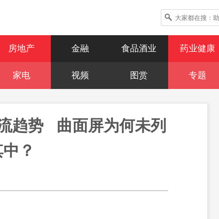
房地产
金融
食品酒业
药业健康
家电
视频
图赏
专题
趋势   曲面屏为何未列
其中？