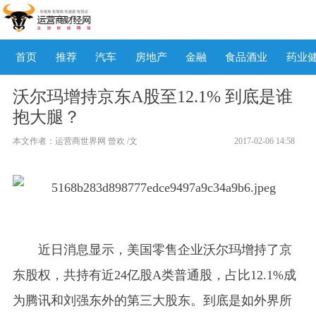
首页
推荐
汽车
房地产
金融
食品酒业
药业
沃尔玛增持京东A股至12.1% 到底是谁
抱大腿？
本文作者：运营商世界网 曾欢 /文
2017-02-06 14:58
近日消息显示，美国零售企业沃尔玛增持了京
东股权，共持有近24亿股A类普通股，占比12.1%成
为腾讯和刘强东外的第三大股东。到底是如外界所