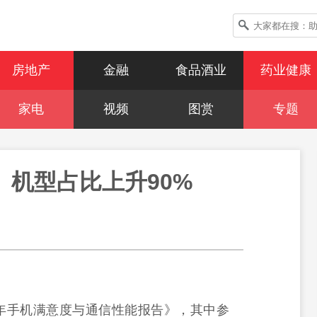
房地产
金融
食品酒业
药业健康
家电
视频
图赏
专题
 机型占比上升90%
半年手机满意度与通信性能报告》，其中参