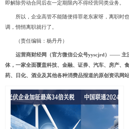
即解除劳动合同后在一定期限内不得经营同类业务。
所以，企业高管不能随便得罪老东家呀，离职时
调，悄悄离职就行了。
（责任编辑：杨丹丹）
运营商财经网（官方微信公众号yyscjrd）—— 
体，一家全面覆盖科技、金融、证券、汽车、房产、
药、日化、酒业及其他各种消费品报道的原创资讯网