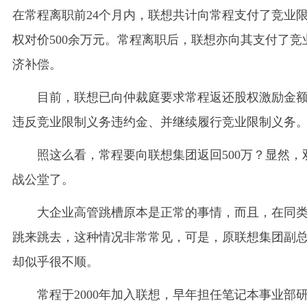
在常程离职前24个月内，联想共计向常程支付了竞业
权对价500余万元。常程离职后，联想亦向其支付了竞
济补偿。
目前，联想已向仲裁庭要求常程返还股权激励金
违反竞业限制义务违约金、并继续履行竞业限制义务
照这么看，常程要向联想集团返回500万？显然，
战公堂了。
大企业高管跳槽原本是正常的事情，而且，在同
跳来跳去，这种情况非常常见，可是，原联想集团副
却似乎很不顺。
常程于2000年加入联想，早年担任笔记本事业部