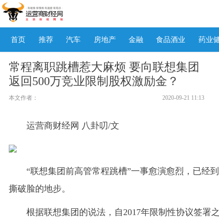
首页
推荐
汽车
房地产
金融
食品酒业
药业
常程离职跳槽惹大麻烦 要向联想集团
返回500万竞业限制股权激励金？
本文作者：
2020-09-21 11:13
运营商财经网 八卦叨/文
“联想集团前高管常程跳槽”一事愈演愈烈，已经
撕破脸的地步。
根据联想集团的说法，自2017年限制性协议签署