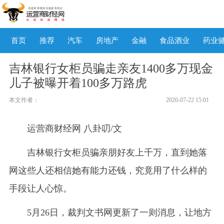
首页
推荐
汽车
房地产
金融
食品酒业
药业
吉林银行女柜员骗走亲友1400多万现金
儿子被曝开着100多万路虎
本文作者：
2020-07-22 15:01
运营商财经网 八卦叨/文
吉林银行女柜员骗亲朋好友上千万，直到她落
网这些人还相信她有能力还钱，究竟用了什么样的
手段让人心惊。
5月26日，裁判文书网更新了一则消息，让地方