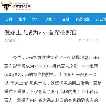
首页
推荐
汽车
房地产
金融
食品酒业
药业
倪妮正式成为vivo首席拍照官
本文作者：
2016-12-01 14:11
今早，vivo官方微博宣布了一个劲爆消息。vivo
宣布彭于晏成为vivo X9手机代言人之后，vivo邀请
倪妮作为vivo的首席拍照官。出道多年来倪妮一直
以“高大上”的形象示人，这些倪妮的商业活动一直是
重质不重量，不仅创造了多个品牌的史上最年轻代
言人，囊括海内外各大杂志封面的她也确确实实的