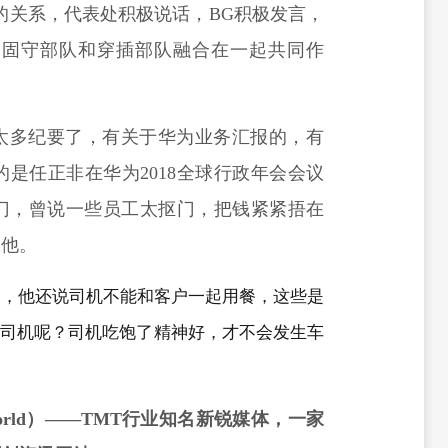
的关系，代表处积极说话，
BG
积极发言，
，固守部队和穿插部队融合在一起共同作
太多纪要了，有关于华为业务汇报的，有
的是任正非在华为
2018全球行政年会会议
门，曾说一些员工太抠门，把钱紧紧捂在
嫁他。
的，他还说
司机不能和客户一起用餐，这些是
给司机呢？司机吃饱了精神好，才不会发生车
orld
）
——
TMT
行业知名新锐媒体，一家