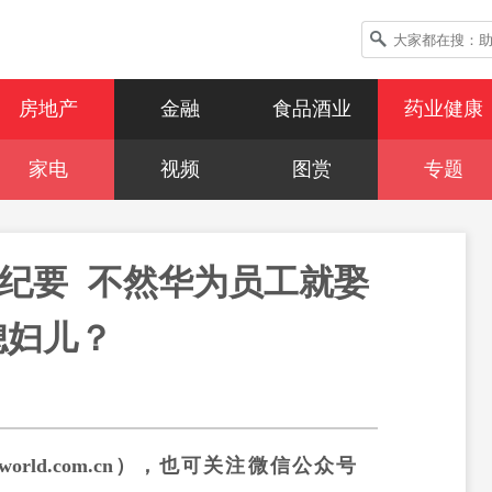
房地产
金融
食品酒业
药业健康
家电
视频
图赏
专题
纪要  不然华为员工就娶
媳妇儿？
lworld.com.cn
），也可关注微信公众号