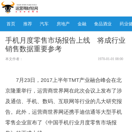
首页
推荐
汽车
房地产
金融
食品酒业
药业
手机月度零售市场报告上线 将成行业
销售数据重要参考
本文作者：
1970-01-01 08:00
7
月23日，2017上半年TMT产业融合峰会在北
京隆重举行，运营商世界网在此次会议上发布了涉
及通信、手机、数码、互联网等行业的几大研究报
告。此外，运营商世界网还携手迪信通等大型手机
零售企业宣布了《中国手机行业月度零售市场报