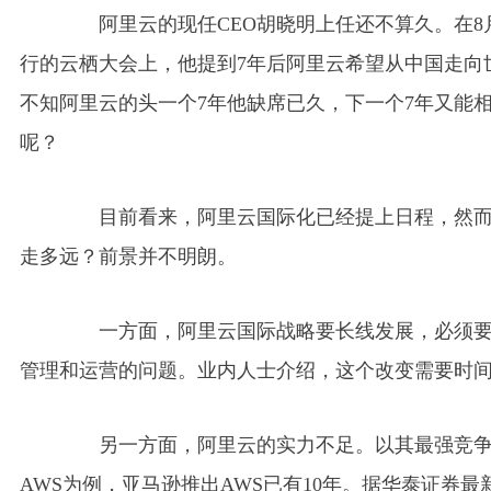
阿里云的现任CEO胡晓明上任还不算久。在8
行的云栖大会上，他提到7年后阿里云希望从中国走向
不知阿里云的头一个7年他缺席已久，下一个7年又能
呢？
目前看来，阿里云国际化已经提上日程，然而
走多远？前景并不明朗。
一方面，阿里云国际战略要长线发展，必须要
管理和运营的问题。业内人士介绍，这个改变需要时
另一方面，阿里云的实力不足。以其最强竞争
AWS为例，亚马逊推出AWS已有10年。据华泰证券最