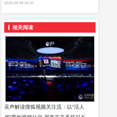
可，现任总经理水平很高！稳扎稳打！
2026-08-09 03:47
相关阅读
吴声解读搜狐视频关注流：以“活人