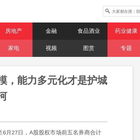
房地产
金融
食品酒业
药业健康
家电
视频
图赏
专题
模，能力多元化才是护城
河
至6月27日，A股股权市场前五名券商合计