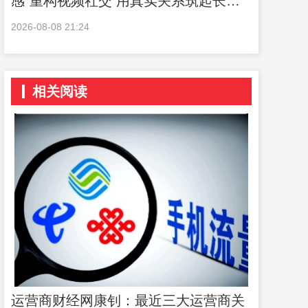
感”重构视频社交 用真实关系筑起长期
护城河
2026-08-08 21:24
相关阅读
运营商财经网康钊：最近三大运营商关