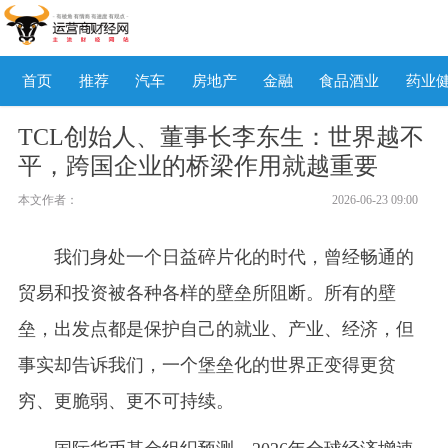
首页
推荐
汽车
房地产
金融
食品酒业
药业
TCL创始人、董事长李东生：世界越不
平，跨国企业的桥梁作用就越重要
本文作者：
2026-06-23 09:00
我们身处一个日益碎片化的时代，曾经畅通的
贸易和投资被各种各样的壁垒所阻断。所有的壁
垒，出发点都是保护自己的就业、产业、经济，但
事实却告诉我们，一个堡垒化的世界正变得更贫
穷、更脆弱、更不可持续。