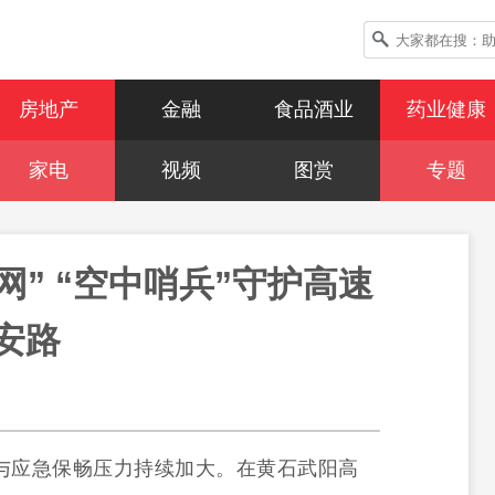
房地产
金融
食品酒业
药业健康
家电
视频
图赏
专题
网” “空中哨兵”守护高速
安路
与应急保畅压力持续加大。在黄石武阳高