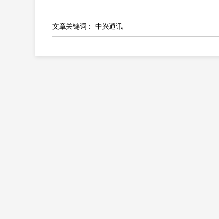
文章关键词：
中兴通讯