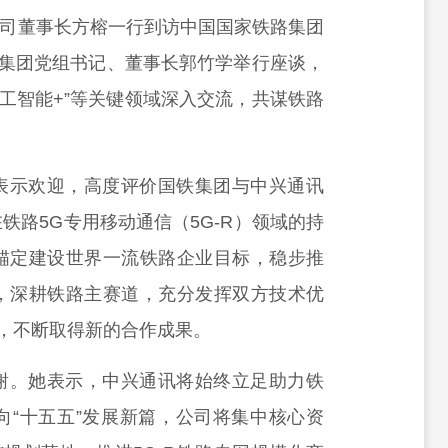
限公司董事长方榕一行到访中国国家铁路集团
铁集团党组书记、董事长郭竹学举行座谈，
人工智能+”等关键领域深入交流，共谋铁路
表示欢迎，高度评价国铁集团与中兴通讯
铁路5G专用移动通信（5G-R）领域的持
锚定建设世界一流铁路企业目标，稳步推
，深耕铁路主赛道，充分发挥双方技术优
设，不断取得新的合作成果。
谢。她表示，中兴通讯将始终立足助力铁
向“十五五”发展新篇，公司将集中核心资