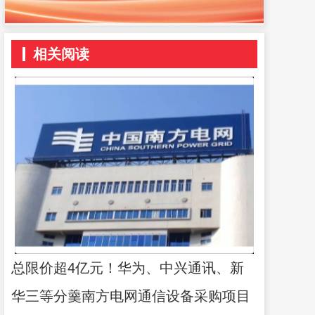
相关阅读
总限价超4亿元！华为、中兴通讯、新
华三等分羹南方电网通信设备采购项目