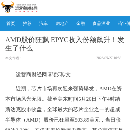
首页
推荐
汽车
房地产
金融
食品酒业
药业
AMD股价狂飙 EPYC收入份额飙升！发
生了什么
本文作者：
2026-05-27 16:58
运营商财经网 郭彭琪/文
近期，芯片市场再次迎来强势爆发，AMD在资
本市场风光无限。截至美东时间5月26日下午4时纳
斯达克股市收盘，全球最大的芯片企业之一的超威
半导体（AMD）股价已狂飙至503.89美元，当日涨