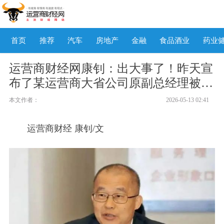
首页
推荐
汽车
房地产
金融
食品酒业
药业
运营商财经网康钊：出大事了！昨天宣
布了某运营商大省公司原副总经理被
查！
本文作者：
2026-05-13 02:41
运营商财经 康钊/文