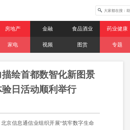
房地产
金融
食品酒业
药业健康
家电
视频
图赏
专题
力描绘首都数智化新图景
体验日活动顺利举行
，北京信息通信业组织开展“筑牢数字生命