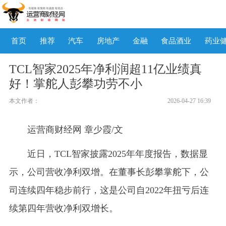
首页
推荐
汽车
房地产
金融
食品酒业
药业
TCL智家2025年净利润超11亿业绩真
好！掌舵人彭攀功劳不小
本文作者：
2026-04-27 16:39
运营商财经网 章少霞/文
近日，TCL智家披露2025年年度报告，数据显
示，公司营收净利双增。在董事长彭攀掌舵下，公
司连续四年稳步前行，这是公司自2022年扭亏后连
续第四年营收净利双增长。