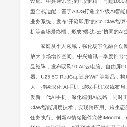
设施。中兴通讯坚持开放解耦，与超1000
型全栈适配；基于AIOS打造企业级AI
业务系统，发布“开箱即用”的Co-Claw
机等全场景终端，形成“端-边-云”协同的A
家庭及个人领域，强化场景化融合创新
放大市场增长空间。中兴通讯一季度推出“大
品矩阵，发布驭风10 Air云电脑、自由屏F10、
器、U25 5G RedCap随身WiFi等新
人，持续深化“AI手机+游戏手机”双线
发新一代AI手机，深化端侧AI战略，同时正
Claw智能调度技术，实现跨应用、跨生
任务执行。创新AI情绪陪伴宠物iMoochi