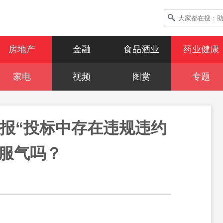
房地产
金融
食品酒业
药业健康
家电
视频
图赏
专题
报“投标中存在违规违约
  服气吗？