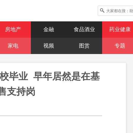
房地产
金融
食品酒业
药业健康
家电
视频
图赏
专题
校毕业  早年居然是在基
售支持岗