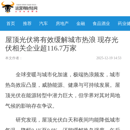
首页
推荐
汽车
房地产
金融
食品酒业
药业
屋顶光伏将有效缓解城市热浪 现存光
伏相关企业超116.7万家
本文作者：
2025-12-19 14:53
全球变暖与城市化加速，极端热浪频发，城市
热岛效应凸显，威胁能源、健康与可持续发展。屋
顶光伏在能源转型中潜力巨大，但学界对其对局地
气候的影响存在争议。
研究发现，屋顶光伏白天和夜间均能降低城市