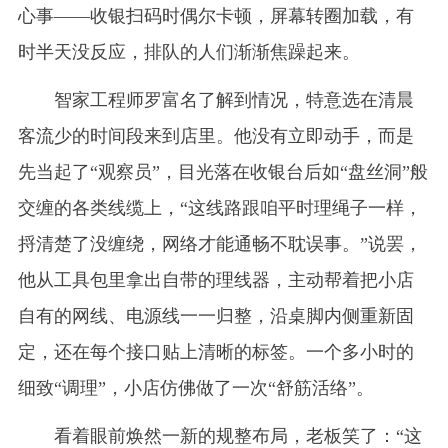
心事——收银扫码时偶尔卡顿，屏幕转圈加载，有
时半天没反应，排队的人们渐渐焦躁起来。
智家工程师罗富名了解到情况，特意选在清晨
客流少的时间段来到店里。他没有立即动手，而是
先当起了“观察员”，目光落在收银台后如“盘丝洞”般
交缠的各类线缆上，“这线路跟咱平时理绳子一样，
捋清楚了没缠绕，网络才能通畅不耽误事。”说罢，
他从工具包里拿出自带的理线器，主动帮着把小店
自有的网线、电源线一一归整，沿桌脚内侧重新固
定，还在每个接口贴上清晰的标签。一个多小时的
细致“调理”，小店仿佛做了一次“舒筋活络”。
看着眼前焕然一新的规整布局，老板笑了：“这