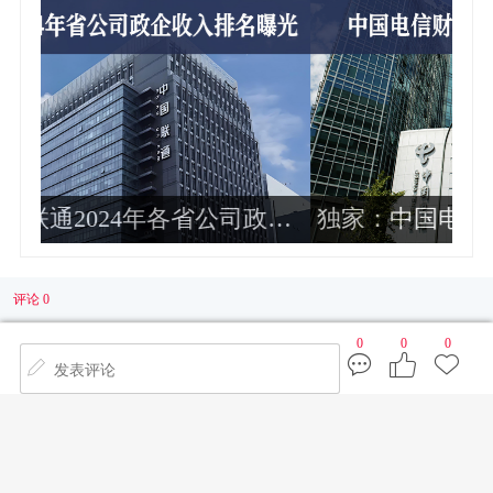
政企
独家：中国电信财务部总经理周响华
运
调任华润集团总会计师 非常年轻
企
评论 0
0
0
0