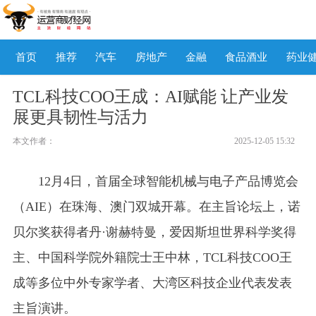
首页
推荐
汽车
房地产
金融
食品酒业
药业
TCL科技COO王成：AI赋能 让产业发
展更具韧性与活力
本文作者：
2025-12-05 15:32
12月4日，首届全球智能机械与电子产品博览会
（AIE）在珠海、澳门双城开幕。在主旨论坛上，诺
贝尔奖获得者丹·谢赫特曼，爱因斯坦世界科学奖得
主、中国科学院外籍院士王中林，TCL科技COO王
成等多位中外专家学者、大湾区科技企业代表发表
主旨演讲。