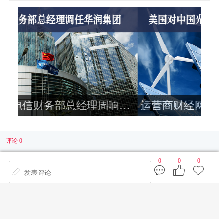
华
运营商财经网康钊：美国对中国光伏
独
企业加征最高34倍关税
业
评论 0
0
0
0