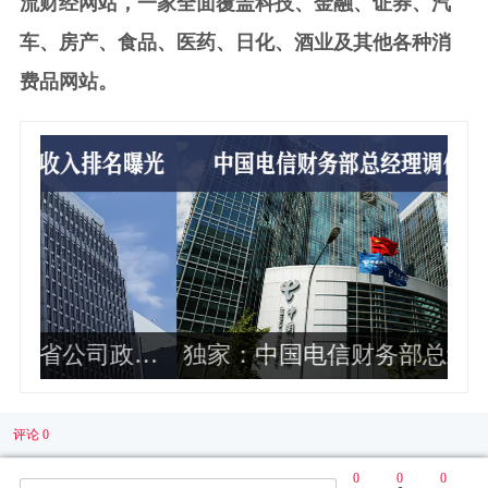
流财经网站，一家全面覆盖科技、金融、证券、汽
车、房产、食品、医药、日化、酒业及其他各种消
费品网站。
政企
独家：中国电信财务部总经理周响华
运
调任华润集团总会计师 非常年轻
企
评论 0
0
0
0