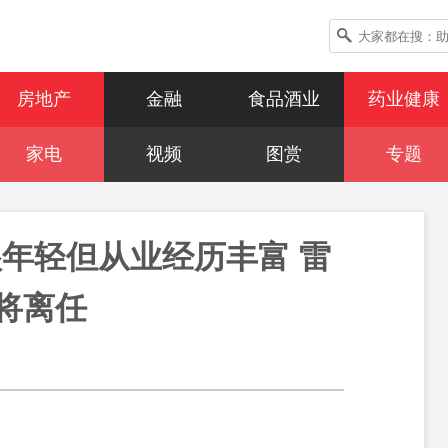
房地产
金融
食品酒业
药业健康
家电
视频
图赏
专题
年轻但从业经历丰富 雷
将离任