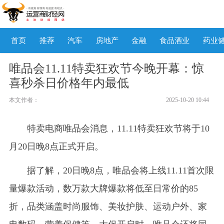
首页
推荐
汽车
房地产
金融
食品酒业
药业
唯品会11.11特卖狂欢节今晚开幕：惊
喜秒杀日价格年内最低
本文作者：
2025-10-20 10:44
特卖电商唯品会消息，11.11特卖狂欢节将于10
月20日晚8点正式开启。
据了解，20日晚8点，唯品会将上线11.11首次限
量爆款活动，数万款大牌爆款将低至日常价的85
折，品类涵盖时尚服饰、美妆护肤、运动户外、家