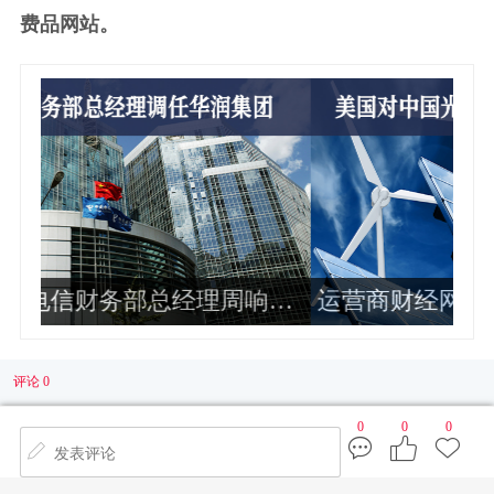
费品网站。
响华
运营商财经网康钊：美国对中国光伏
独
企业加征最高34倍关税
业
评论 0
0
0
0