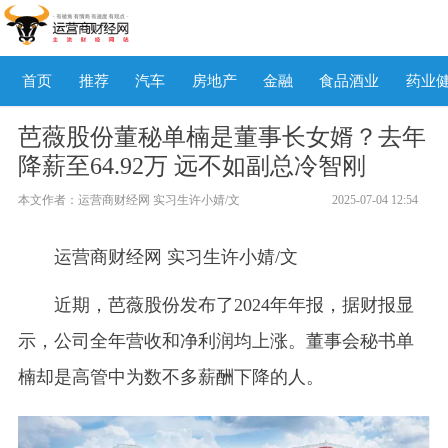
首页
推荐
汽车
房地产
金融
食品酒业
药业
芭薇股份董秘单楠是董事长女婿？去年
降薪至64.92万 远不如副总冷智刚
本文作者： 运营商财经网 实习生许小婧/文
2025-07-04 12:54
运营商财经网 实习生许小婧/文
近期，芭薇股份发布了2024年年报，据财报显
示，公司全年营收和净利润均上涨。董事会秘书单
楠却是高管中为数不多薪酬下降的人。