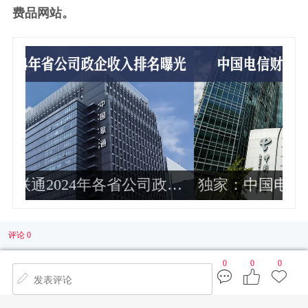
费品网站。
政企
独家：中国电信财务部总经理周响华
运
调任华润集团总会计师 非常年轻
企
评论 0
0
0
0