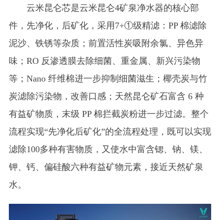
云米昆仑芯是云米昆仑4矿泉净水器的核心部
件，先净化，后矿化，采用7+①级精滤：PP 棉滤除
泥沙、铁锈等杂质；前置活性炭吸附余氯、异色异
味；RO 反渗透膜去除细菌、重金属、新兴污染物
等；Nano 纤维棉进一步抑制细菌滋生；椰壳炭与竹
炭滤除污染物，改善口感；天然昆仑矿石富含 6 种
有益矿物质，末级 PP 棉拦截炭粉进一步过滤。整个
流程实现“先净化后矿化”的全流程处理，既可以实现
滤除100多种有害物质，又使水中富含锶、钠、镁、
钾、钙、偏硅酸六种有益矿物元素，接近天然矿泉
水。