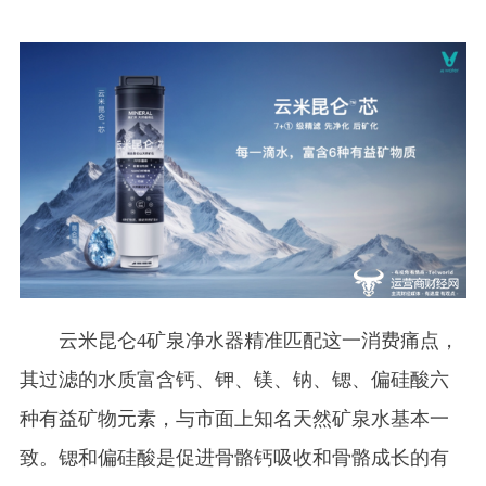
云米昆仑4矿泉净水器精准匹配这一消费痛点，
其过滤的水质富含钙、钾、镁、钠、锶、偏硅酸六
种有益矿物元素，与市面上知名天然矿泉水基本一
致。锶和偏硅酸是促进骨骼钙吸收和骨骼成长的有